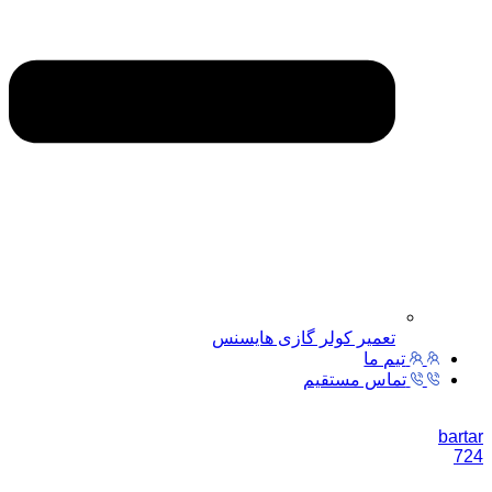
تعمیر کولر گازی هایسنس
تیم ما
تماس مستقیم
bartar
724