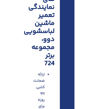
نمایندگی
تعمیر
ماشین
لباسشویی
دوو،
مجموعه
برتر
724
ارائه
ضمانت
کتبی
90
روزه
برای