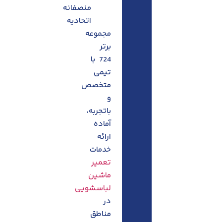
منصفانه
اتحادیه
مجموعه
برتر
724 با
تیمی
متخصص
و
باتجربه،
آماده
ارائه
خدمات
تعمیر
ماشین
لباسشویی
در
مناطق