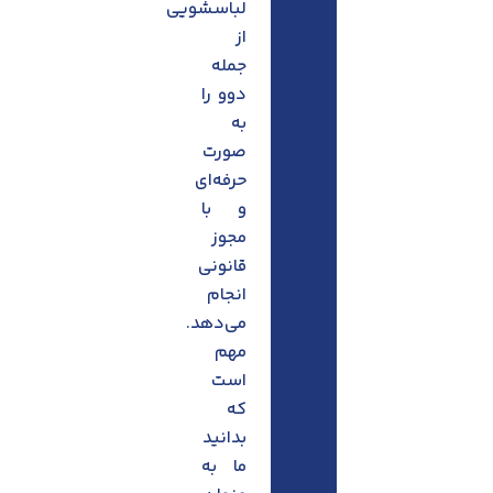
لباسشویی
از
جمله
دوو را
به
صورت
حرفه‌ای
و با
مجوز
قانونی
انجام
می‌دهد.
مهم
است
که
بدانید
ما به