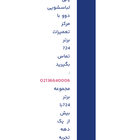
لباسشویی
دوو با
مرکز
تعمیرات
برتر
724
تماس
بگیرید
:
02136640006
مجموعه
برتر
724با
بیش
از یک
دهه
تجربه