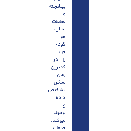
پیشرفته
و
قطعات
اصلی،
هر
گونه
خرابی
را در
کمترین
زمان
ممکن
تشخیص
داده
و
برطرف
می‌کند.
خدمات