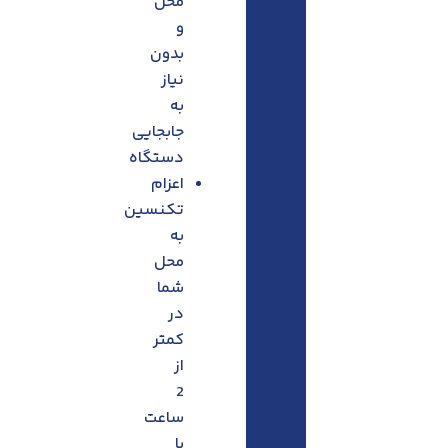
محل
و
بدون
نیاز
به
جابجایی
دستگاه
اعزام
تکنسین
به
محل
شما
در
کمتر
از
2
ساعت
با