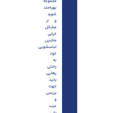
مجموعه
بهره‌مند
شوید
و از
مشکل
خرابی
ماشین
لباسشویی
خود
به
راحتی
رهایی
یابید.
جهت
بررسی
و
عیب
یابی