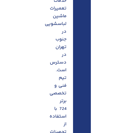
خدمات
تعمیرات
ماشین
لباسشویی
در
جنوب
تهران
در
دسترس
است.
تیم
فنی و
تخصصی
برتر
724 با
استفاده
از
تجهیزات