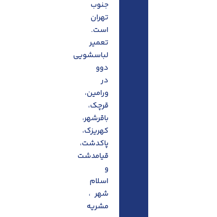
جنوب
تهران
است.
تعمیر
لباسشویی
دوو
در
ورامین،
قرچک،
باقرشهر،
کهریزک،
پاکدشت،
قیامدشت
و
اسلام
شهر ،
مشریه