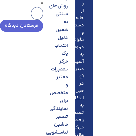
=
را
روش‌های
از
سنتی.
جابه‌جایی
به
دستگاه
همین
و
دلیل،
نگرانی‌های
انتخاب
مربوط
یک
به
مرکز
آسیب
دیدن
تعمیرات
آن
معتبر
در
و
حین
متخصص
انتقال
برای
به
نمایندگی
تعمیرگاه،
تعمیر
راحت
ماشین
می‌کند.
لباسشویی
علاوه