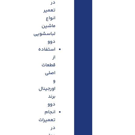
در
تعمیر
انواع
ماشین
لباسشویی
دوو
استفاده
از
قطعات
اصلی
و
اورجینال
برند
دوو
انجام
تعمیرات
در