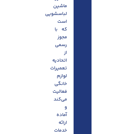
ماشین
لباسشویی
است
که با
مجوز
رسمی
از
اتحادیه
تعمیرات
لوازم
خانگی
فعالیت
می‌کند
و
آماده
ارائه
خدمات