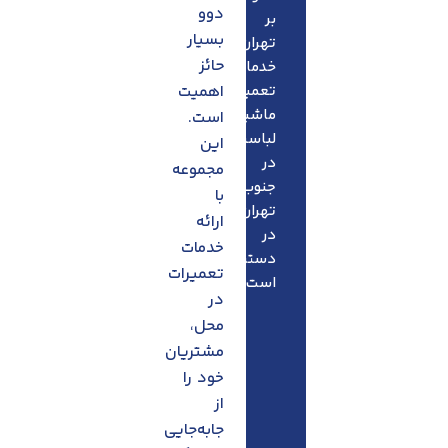
دوو
بر
بسیار
تهران،
حائز
خدمات
تعمیرات
اهمیت
ماشین
است.
لباسشویی
این
در
مجموعه
جنوب
با
تهران
ارائه
در
خدمات
دسترس
تعمیرات
است.
در
محل،
مشتریان
خود را
از
جابه‌جایی