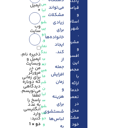
دستگاه
پاکدشت،
س
ایمیل
می‌تواند
قیامدشت
*
لبا
و
مشکلات
س
اسلام
زیادی
شو
وب‌
شهر
یی
برای
سایت
دو
،
خانواده‌ها
و
,
مشریه
ایجاد
نمای
و
کند،
ندگ
ذخیره نام،
افسریه
ی
ایمیل و
از
این
وبسایت
تع
جمله
من در
مجموعه
میر
مرورگر
افزایش
با
ما
برای زمانی
زمان
که دوباره
شی
ارائه
دیدگاهی
ن
و
خدمات
می‌نویسم.
لبا
لطفا
هزینه
تعمیرات
پاسخ را
س
در
برای
به عدد
شو
انگلیسی
محل،
شستشوی
یی
وارد
مشتریان
کنید:
دو
لباس‌ها
دو × 1
خود
و
به