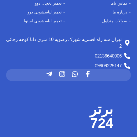
تماس باما
تعمیر یخچال دوو
درباره ما
تعمیر لباسشویی دوو
سوالات متداول
تعمیر لباسشویی اسنوا
تهران سه راه افسریه شهرک رضویه 10 متری دانا کوچه رجائی
2
02136640006
09909225147
برتر
724