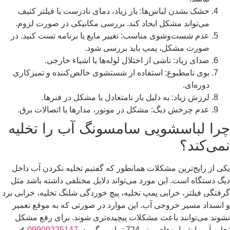
خشک نشدن لباس‌ها: بار زیاد، دمای نادرست یا فیلتر کثیف
می‌تواند مشکل ایجاد کند. بررسی مکانیکی در صورت لزوم.
عدم شست‌وشوی مناسب: تغییر مایع یا برنامه تست کنید. در
صورت مشکل، پمپ باید بررسی شود.
صدای زیاد: ناشی از اختلال لوله‌ها یا اشیاء خارجی.
بوی نامطبوع: استفاده از شستشوی خالص‌کننده و تمیزکاری
دوره‌ای.
لرزش زیاد: به دلیل بار نامتعادل یا مشکل در فنرها.
عدم چرخش دیگ: مشکل در موتور، مدارها یا اتصالات برق.
چرا لباسشویی سامسونگ آب را تخلیه
نمی‌کند؟
یکی از رایج‌ترین مشکلات همانطور که گفتیم تخلیه نکردن آب داخل
دیگ دستگاه است. این مورد می‌تواند دلایل مختلفی داشته باشد مثل
گرفتگی فیلتر، خرابی پمپ تخلیه،‌ پیچ خوردگی شلنگ تخلیه، خرابی برد
و انسداد مسیر خروجی آب. این موارد در صورتی که به موقع تعمیر
نشوند می‌توانند باعث مشکلات پیچیده‌تری شوند. برای رفع مشکل
تخلیه آب با شماره‌های برتر 724 تماس بگیرید.
09909225147
✔