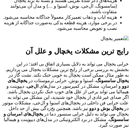
هزینه‌های ذکر شده تقریبی هستند و بسته به برند یخچال
(سامسونگ، ال‌جی، بوش، اسنوا و …) و مدل آن می‌توانند
متفاوت باشند.
هزینه ایاب و ذهاب تعمیرکار معمولاً جداگانه محاسبه می‌شود.
در برخی موارد، هزینه قطعه یدکی به‌صورت جداگانه از هزینه
نصب و تعویض محاسبه می‌شود.
رایج ‌ترین مشکلات یخچال و علل آن‌
خرابی یخچال می تواند به دلایل بسیاری اتفاق بی افتد؛ در این
بخشش به بررسی برخی از رایج ترین مشکلات یخچال می پردازیم.
به طور مثال ممکن است یخچال به خوبی خنک نکند. نشت گاز در
یخچال‌ سامسونگ
، اسنوا و بوش، خرابی ترموستات در
یخچال‌های
دوو
و امرسان، مشکل در کمپرسور در مدل‌های
ال‌جی
، دیپوینت و
هیمالیا می تواند برخی از علل های خوب خنک نکردن یخچال باشد.
اگر صدای غیرعادی از یخچال خود شنیدید، این مشکل می تواند به
علت خرابی فن داخلی در یخچال‌های اسنوا و ال‌جی، مشکلات موتور
در
یخچال‌ بوش و دوو
نیز باشد. همچنین یخ‌زدگی بیش از حد داخل
یخچال می تواند به دلیل خرابی سنسور دما در
یخچال‌های امرسان و
سامسونگ
، مشکل در برد الکترونیکی در مدل‌های دیپوینت و هیمالیا
نیز صورت گیرد.