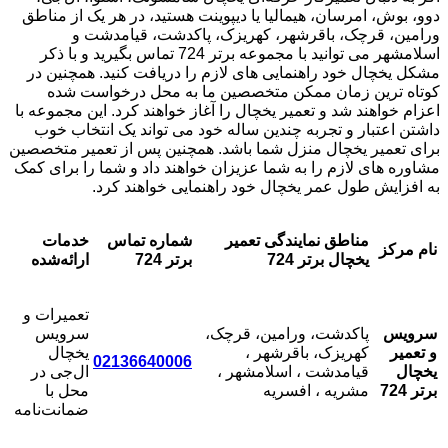
دوو، بوش، امرسان، هیمالیا یا دیپوینت هستید، در هر یک از مناطق
ورامین، قرچک، باقرشهر، کهریزک، پاکدشت، قیامدشت و
اسلامشهر می توانید با مجموعه برتر 724 تماس بگیرید و با ذکر
مشکل یخچال خود راهنمایی های لازم را دریافت کنید. همچنین در
کوتاه ترین زمان ممکن متخصصین ما به محل درخواست شده
اعزام خواهند شد و تعمیر یخچال را آغاز خواهند کرد. این مجموعه با
داشتن اعتبار و تجربه چندین ساله خود می تواند یک انتخاب خوب
برای تعمیر یخچال منزل شما باشد. همچنین پس از تعمیر متخصصین
مشاوره های لازم را به شما عزیزان خواهند داد و شما را برای کمک
به افزایش طول عمر یخچال خود راهنمایی خواهند کرد.
مناطق نمایندگی تعمیر
شماره تماس
خدمات
نام مرکز
یخچال برتر 724
برتر 724
ارائه‌شده
تعمیرات و
سرویس
پاکدشت، ورامین، قرچک،
سرویس
و تعمیر
کهریزک، باقرشهر ،
یخچال
02136640006
یخچال
قیامدشت ، اسلامشهر ،
ال‌جی در
برتر 724
مشریه ، افسریه
محل با
ضمانت‌نامه