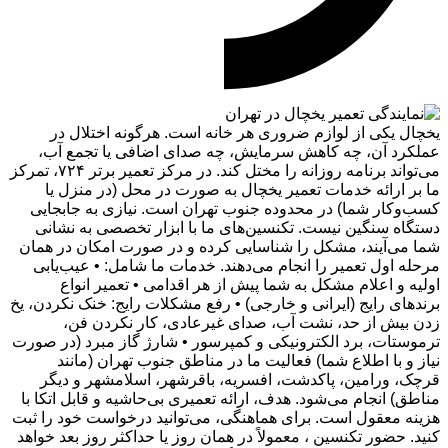
یخچال یکی از لوازم ضروری هر خانه است. هرگونه اختلال در
عملکرد آن، چه کاهش سرمایش، چه صدای اضافی یا تجمع آب،
می‌تواند برنامه روزانه را مختل کند. در مرکز تعمیر برتر ۷۲۴، تمرکز
ما بر ارائه خدمات تعمیر یخچال به صورت در محل (در منزل یا
کسب‌وکار شما) در محدوده جنوب تهران است. نیازی به جابجایی
دستگاه سنگین نیست. تکنسین‌های ما با ابزار تخصصی به نشانی
شما می‌آیند، مشکل را شناسایی کرده و در صورت امکان در همان
مرحله اول تعمیر را انجام می‌دهند. خدمات ما شامل: • عیب‌یابی
اولیه و اعلام مشکل به شما پیش از هر اقدامی • تعمیر انواع
برندهای رایج (ایرانی و خارجی) • رفع مشکلات رایج: خنک نکردن، یخ
زدن بیش از حد، نشت آب، صدای غیرعادی، کار نکردن فن،
ترموستات، برد الکترونیکی و کمپرسور • شارژ گاز مبرد (در صورت
نیاز و با اطلاع شما) فعالیت ما در مناطق جنوب تهران (مانند
قرچک، ورامین، پاکدشت، افسریه، باقرشهر، اسلامشهر و دیگر
مناطق) انجام می‌شود. هدف، ارائه تعمیری بی‌حاشیه و قابل اتکا با
هزینه معقول است. برای هماهنگی، می‌توانید درخواست خود را ثبت
کنید. حضور تکنسین ، معمولاً در همان روز یا حداکثر روز بعد خواهد