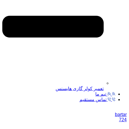
تعمیر کولر گازی هایسنس
تیم ما
تماس مستقیم
bartar
724