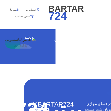
تعمیر
BARTAR
لباسش
خدمات ما
تیم ما
724
تماس مستقیم
ویی
پاکدش
ت
تعمیر لباسشویی ابسال
پاکدشت
برتر724
@BARTAR724
ر فضای مجازی
زبان شما هستیم