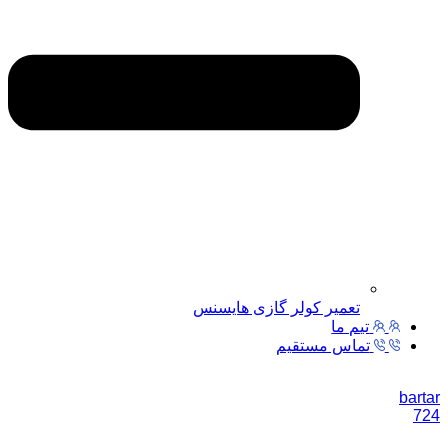
تعمیر کولر گازی هایسنس
تیم ما
تماس مستقیم
bartar
724