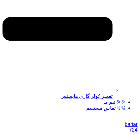
تعمیر کولر گازی هایسنس
تیم ما
تماس مستقیم
bartar
724