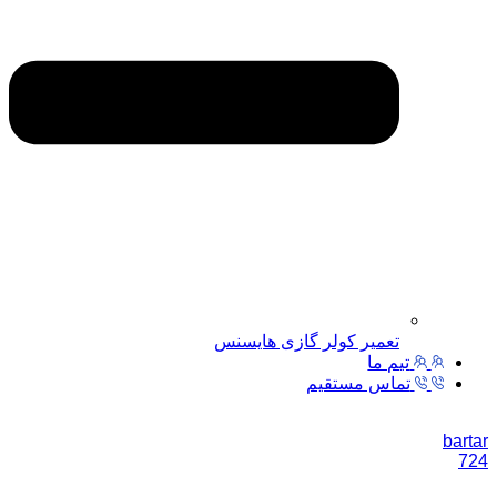
تعمیر کولر گازی هایسنس
تیم ما
تماس مستقیم
bartar
724