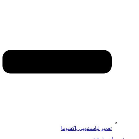
تعمیر لباسشویی پاکشوما