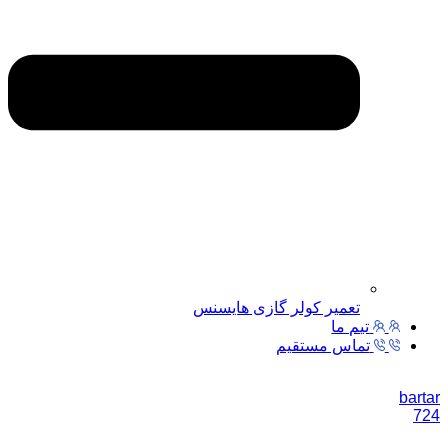
تعمیر کولر گازی هایسنس
تیم ما
تماس مستقیم
bartar
724