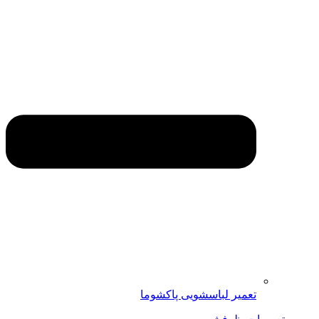
تعمیر لباسشویی پاکشوما