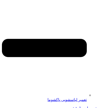
تعمیر لباسشویی پاکشوما