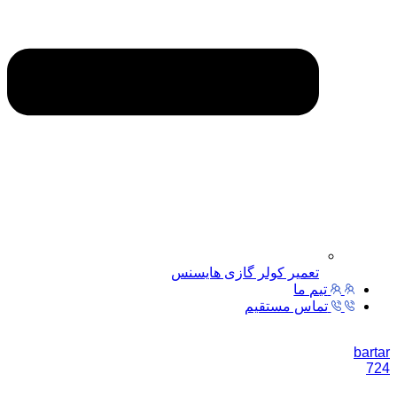
تعمیر کولر گازی هایسنس
تیم ما
تماس مستقیم
bartar
724