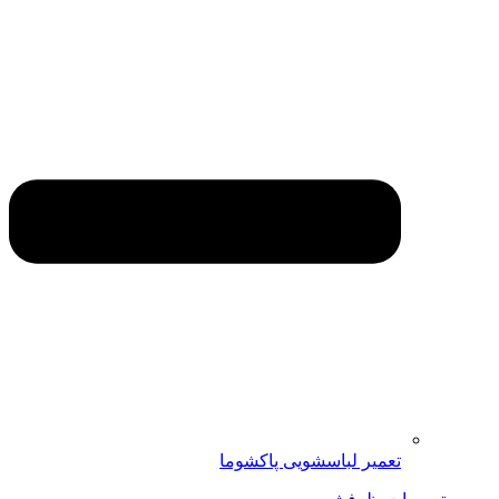
تعمیر لباسشویی پاکشوما