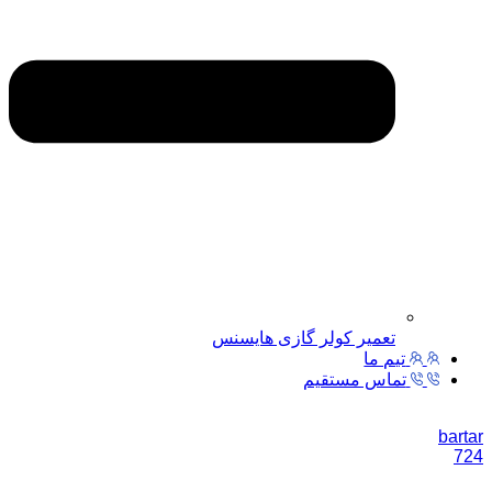
تعمیر کولر گازی هایسنس
تیم ما
تماس مستقیم
bartar
724