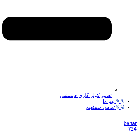
تعمیر کولر گازی هایسنس
تیم ما
تماس مستقیم
bartar
724