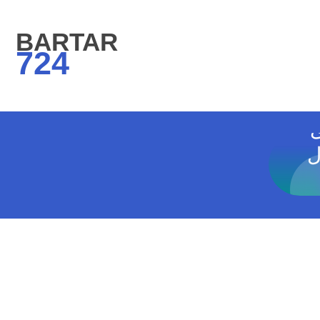
BARTAR
724
ت
ل