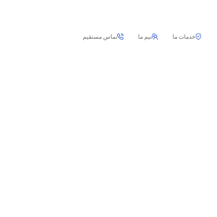
خدمات ما
تیم ما
تماس مستقیم
7 علت اصلی صدای یخچال