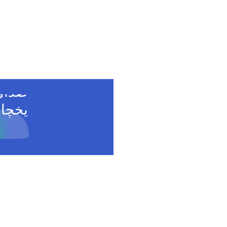
7 عل
اصلی
صدای
یخچا