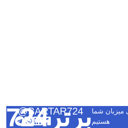
برتر724
@BARTAR724
میزبان شما
هستیم