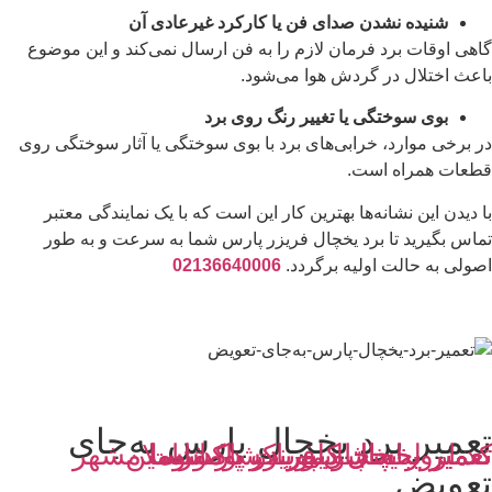
شنیده نشدن صدای فن یا کارکرد غیرعادی آن
گاهی اوقات برد فرمان لازم را به فن ارسال نمی‌کند و این موضوع
باعث اختلال در گردش هوا می‌شود.
بوی سوختگی یا تغییر رنگ روی برد
در برخی موارد، خرابی‌های برد با بوی سوختگی یا آثار سوختگی روی
قطعات همراه است.
با دیدن این نشانه‌ها بهترین کار این است که با یک نمایندگی معتبر
تماس بگیرید تا برد یخچال فریزر پارس شما به سرعت و به طور
اصولی به حالت اولیه برگردد.
02136640006
تعمیر برد یخچال پارس به‌جای
کد ارور یخچال فریزر پاکشوما
تعمیر یخچال کلور در پاکدشت
تعمیر یخچال دیپوینت در ورامین
تعمیر لباسشویی پاکشوما اسلامشهر
تعویض