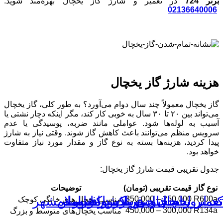
رتر 724
در تعمیر و شارژ گاز یخچال بهره‌مند شوید.
02136640006
هزینه شارژ گاز یخچال
گاز یخچال معمولاً چند سال دوام می‌آورد؟ به طور کلی، گاز یخچال
می‌تواند بین ۲۰ تا ۳۰ سال به خوبی کار کند، مگر اینکه دچار نشتی یا
آسیب به لوله‌ها شود. عواملی مانند ضربه، پوسیدگی یا عدم
سرویس منظم می‌توانند باعث کاهش گاز شوند. وقتی نیاز به شارژ
پیدا کردید، هزینه‌ها بسته به نوع گاز و مقدار مورد نیاز متفاوت
خواهد بود.
جدول تقریبی قیمت شارژ گاز یخچال:
نوع گاز
قیمت تقریبی (تومان)
توضیحات
د ارور یخچال فریزر پاکشوما
عمیر یخچال جی پلاس افسریه
عمیر یخچال دیپوینت در ورامین
عمیر لباسشویی پاکشوما اسلامشهر
250,000 – 350,000
R600a
مناسب یخچال‌های خانگی کوچک
300,000 – 450,000
R134a
مناسب یخچال‌های متوسط و بزرگ