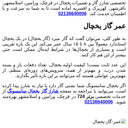
تخصصی شارژ گاز و تعمیرات یخچال در قرچک، ورامین، اسلامشهر،
باقرشهر، کهریزک و افسریه آماده است تا به شما به سرعت و با
اطمینان خدمت کند.
02136640006
عمر گاز یخچال
به طور کلی، می‌توان گفت که گاز مبرد (گاز یخچال) در یک یخچال
استاندارد معمولاً بین ۸ تا ۱۵ سال عمر می‌کند. این یک بازه تقریبی
است و بسیاری از یخچال‌ها در شرایط ایده‌آل ممکن است حتی
بیشتر از این هم کار کنند.
این عدد ثابت نیست! کیفیت اولیه یخچال، تعداد دفعات باز و بسته
شدن درب، و مهم‌تر از همه، سرویس‌های دوره‌ای منظم، از
مهم‌ترین عواملی هستند که می‌توانند بر این بازه تأثیر بگذارند.
اگر یخچال سامسونگ شما نشتی گاز دارد یا نیاز به شارژ پیدا کرده
ست، می‌توانید با مراجعه به صفحه
شارژ گاز یخچال سامسونگ
از
دمات تخصصی
برتر 724
در قرچک، ورامین و اسلامشهر بهره‌مند
شوید.
02136640006