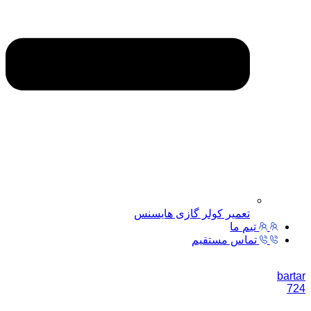
تعمیر کولر گازی هایسنس
تیم ما
تماس مستقیم
bartar
724