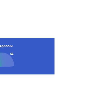
نماین
ی
تعمیر
لباس
ویی
مشیر
ه