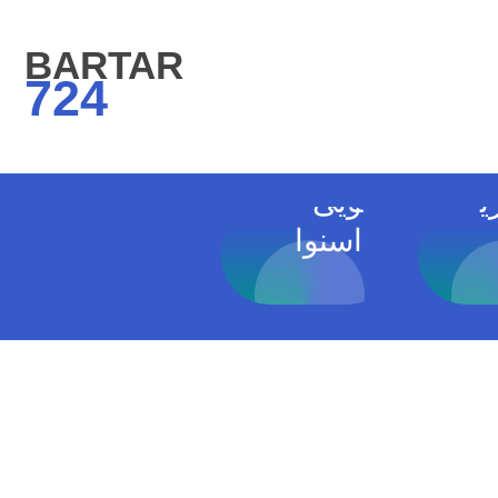
دگ
نمایندگ
BARTAR
ی
724
ش
تعمیر
لباسش
ی
ویی
اسنوا