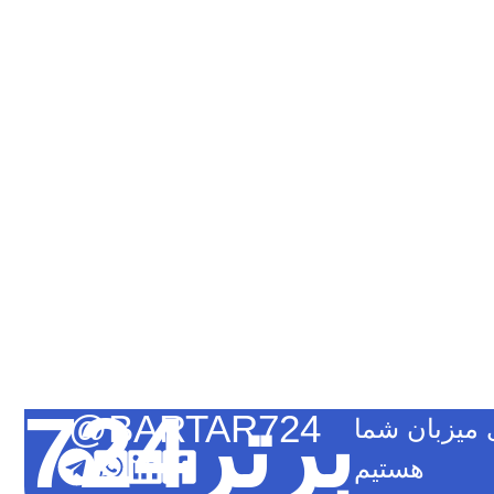
برتر724
@BARTAR724
میزبان شما
هستیم