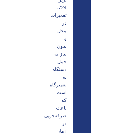
724،
تعمیرات
در
محل
و
بدون
نیاز به
حمل
دستگاه
به
تعمیرگاه
است
که
باعث
صرفه‌جویی
در
زمان