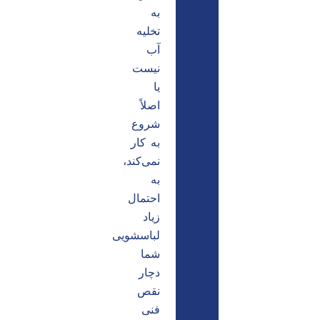
به
تخلیه
آب
نیست
یا
اصلاً
شروع
به کار
نمی‌کند،
به
احتمال
زیاد
لباسشویی
شما
دچار
نقص
فنی