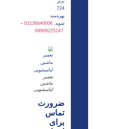
برتر
724
بهره‌مند
شوید.
02136640006
–
09909225147
تعمیر
ماشین
لباسشویی
ضرورت
تماس
برای