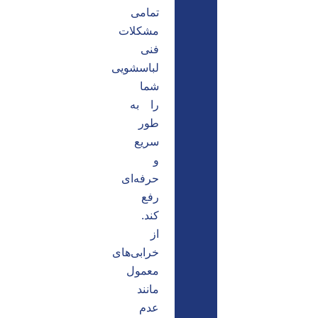
تمامی
مشکلات
فنی
لباسشویی
شما
را به
طور
سریع
و
حرفه‌ای
رفع
کند.
از
خرابی‌های
معمول
مانند
عدم