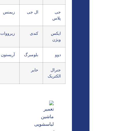
جی
ال جی
زیمنس
پلاس
ایکس
کندی
زیرووات
ویژن
دوو
بلومبرگ
آریستون
جنرال
حایر
الکتریک