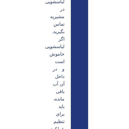
لباسشویی
در
مشیریه
تماس
بگیرید.
اگر
لباسشویی
خاموش
است
و در
داخل
آن آب
باقی
مانده،
باید
برای
تنظیم
عملکرد