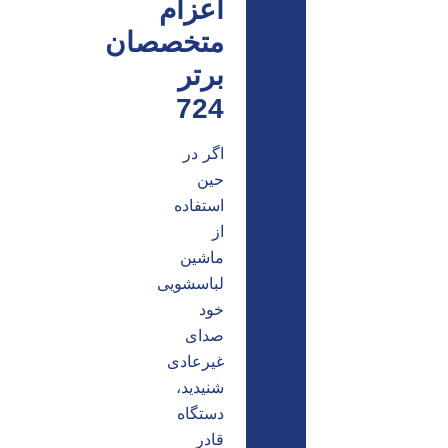
اعزام
متخصصان
برتر
724
اگر در
حین
استفاده
از
ماشین
لباسشویی
خود
صدای
غیرعادی
شنیدید،
دستگاه
قادر