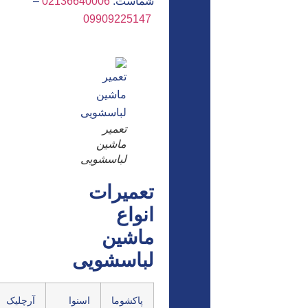
شماست.
02136640006
–
09909225147
تعمیر
ماشین
لباسشویی
تعمیرات
انواع
ماشین
لباسشویی
پاکشوما
اسنوا
آرچلیک