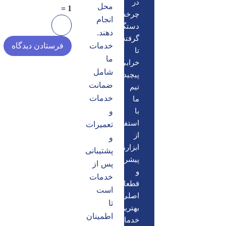
در
محل
1 =
چرخش
انجام
دستگاه
دهند.
گرفته
خدمات
تا
ما
خرابی‌های
شامل
پیچیده‌تر،
ضمانت
تیم
خدمات
ما
با
و
استفاده
تعمیرات
از
و
ابزارهای
پشتیبانی
پیشرفته
پس از
و
خدمات
قطعات
است
اصلی،
تا
بهترین
اطمینان
خدمات