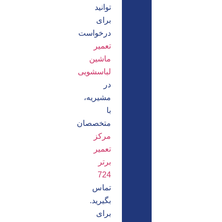
توانید
برای
درخواست
تعمیر
ماشین
لباسشویی
در
مشیریه،
با
متخصصان
مرکز
تعمیر
برتر
724
تماس
بگیرید.
برای