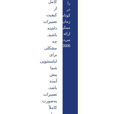
کامل
را
از
در
کیفیت
کوتاه‌ترین
زمان
تعمیرات
ممکن
داشته
ارائه
باشید.
می‌دهد.
چه
02136640006
مشکلی
برای
لباسشویی
شما
پیش
آمده
باشد،
تعمیرات
به‌صورت
کاملاً