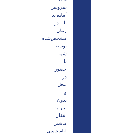
سرویس
آماده‌اند
تا در
زمان
مشخص‌شده
توسط
شما،
با
حضور
در
محل
و
بدون
نیاز به
انتقال
ماشین
لباسشویی